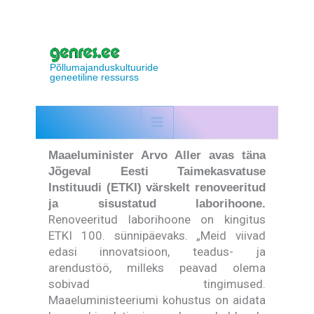
Skip
to
content
Põllumajanduskultuuride
geneetiline ressurss
Maaeluminister Arvo Aller avas täna
Jõgeval Eesti Taimekasvatuse
Instituudi (ETKI) värskelt renoveeritud
ja sisustatud laborihoone.
Renoveeritud laborihoone on kingitus
ETKI 100. sünnipäevaks. „Meid viivad
edasi innovatsioon, teadus- ja
arendustöö, milleks peavad olema
sobivad tingimused.
Maaeluministeeriumi kohustus on aidata