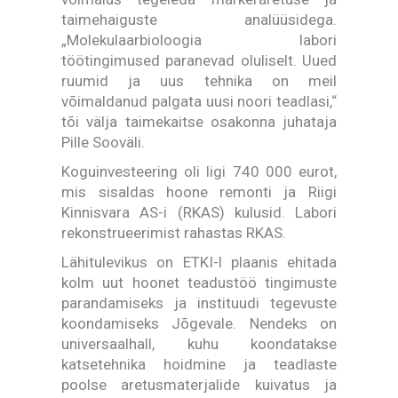
taimehaiguste analüüsidega.
„Molekulaarbioloogia labori
töötingimused paranevad oluliselt. Uued
ruumid ja uus tehnika on meil
võimaldanud palgata uusi noori teadlasi,“
tõi välja taimekaitse osakonna juhataja
Pille Sooväli.
Koguinvesteering oli ligi 740 000 eurot,
mis sisaldas hoone remonti ja Riigi
Kinnisvara AS-i (RKAS) kulusid. Labori
rekonstrueerimist rahastas RKAS.
Lähitulevikus on ETKI-l plaanis ehitada
kolm uut hoonet teadustöö tingimuste
parandamiseks ja instituudi tegevuste
koondamiseks Jõgevale. Nendeks on
universaalhall, kuhu koondatakse
katsetehnika hoidmine ja teadlaste
poolse aretusmaterjalide kuivatus ja