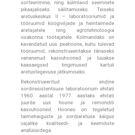
sorteerimine, ning külmlaod seemnete
pikaajaliseks säilitamiseks. Teiseks
aretuskeskus II – laboratooriumid ja
tööruumid köögiviljade ja heintaimede
aretajatele ning agrotehnoloogia
osakonna töötajatele. Kolmandaks on
kavandatud uus peahoone, kuhu tulevad
tööruumid, rekonstrueeritakse tänaseks
vananenud kasvuhooned ja luuakse
kaasaegsed tingimused kartuli
aretustegevuse jätkumiseks.
Rekonstrueeritud endine
sordiresistentsuse laboratoorium ehitati
1960. aastal. 1977. aastaks ehitati
juurde uus hoone ja remonditi
kasvuhooned. Hoones on tegeletud
taimehaiguste ja sordiaretuse käigus
vajalike kvaliteedi- ja keemiliste
analüüsidega.