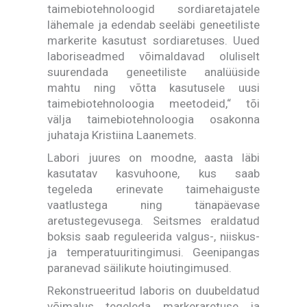
taimebiotehnoloogid sordiaretajatele
lähemale ja edendab seeläbi geneetiliste
markerite kasutust sordiaretuses. Uued
laboriseadmed võimaldavad oluliselt
suurendada geneetiliste analüüside
mahtu ning võtta kasutusele uusi
taimebiotehnoloogia meetodeid,“ tõi
välja taimebiotehnoloogia osakonna
juhataja Kristiina Laanemets.
Labori juures on moodne, aasta läbi
kasutatav kasvuhoone, kus saab
tegeleda erinevate taimehaiguste
vaatlustega ning tänapäevase
aretustegevusega. Seitsmes eraldatud
boksis saab reguleerida valgus-, niiskus-
ja temperatuuritingimusi. Geenipangas
paranevad säilikute hoiutingimused.
Rekonstrueeritud laboris on duubeldatud
võimalus tegeleda markeraretuse ja