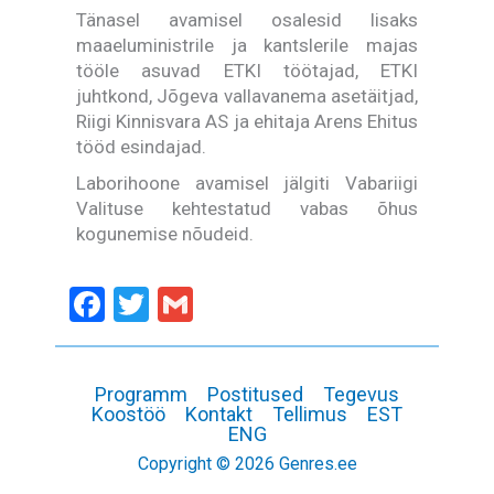
Tänasel avamisel osalesid lisaks
maaeluministrile ja kantslerile majas
tööle asuvad ETKI töötajad, ETKI
juhtkond, Jõgeva vallavanema asetäitjad,
Riigi Kinnisvara AS ja ehitaja Arens Ehitus
tööd esindajad.
Laborihoone avamisel jälgiti Vabariigi
Valituse kehtestatud vabas õhus
kogunemise nõudeid.
Facebook
Twitter
Gmail
Programm
Postitused
Tegevus
Koostöö
Kontakt
Tellimus
EST
ENG
Copyright © 2026 Genres.ee