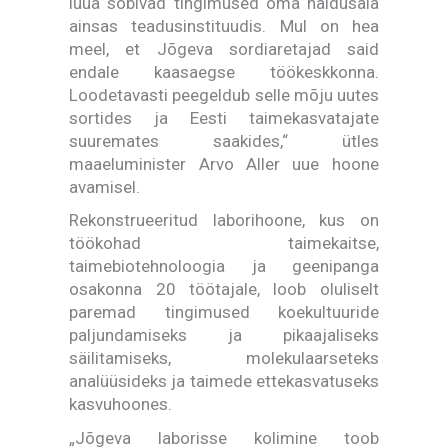
luua sobivad tingimused oma haldusala
ainsas teadusinstituudis. Mul on hea
meel, et Jõgeva sordiaretajad said
endale kaasaegse töökeskkonna.
Loodetavasti peegeldub selle mõju uutes
sortides ja Eesti taimekasvatajate
suuremates saakides,“ ütles
maaeluminister Arvo Aller uue hoone
avamisel.
Rekonstrueeritud laborihoone, kus on
töökohad taimekaitse,
taimebiotehnoloogia ja geenipanga
osakonna 20 töötajale, loob oluliselt
paremad tingimused koekultuuride
paljundamiseks ja pikaajaliseks
säilitamiseks, molekulaarseteks
analüüsideks ja taimede ettekasvatuseks
kasvuhoones.
„Jõgeva laborisse kolimine toob