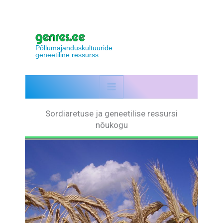
Skip
to
content
Põllumajanduskultuuride
geneetiline ressurss
Sordiaretuse ja geneetilise ressursi
nõukogu