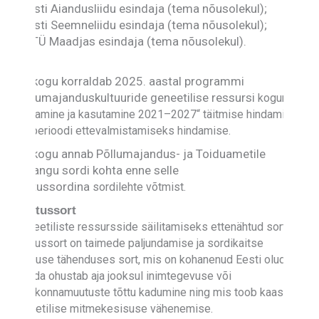
– Eesti Aiandusliidu esindaja (tema nõusolekul);
– Eesti Seemneliidu esindaja (tema nõusolekul);
– MTÜ Maadjas esindaja (tema nõusolekul).
Nõukogu korraldab 2025. aastal programmi
„Põllumajanduskultuuride geneetilise ressursi
kogumine,
säilitamine ja kasutamine 2021–2027“ täitmise hindamise ja
uue perioodi
ettevalmistamiseks hindamise.
Nõukogu annab Põllumajandus- ja Toiduametile
hinnangu sordi kohta enne selle
säilitussordina
sordilehte võtmist.
Säilitussort
Geneetiliste ressursside säilitamiseks ettenähtud sort ehk
säilitussort on taimede paljundamise ja sordikaitse
seaduse tähenduses sort, mis on kohanenud Eesti oludega
ja mida ohustab aja jooksul inimtegevuse või
keskkonnamuutuste tõttu kadumine ning mis toob kaasa
geneetilise mitmekesisuse vähenemise.