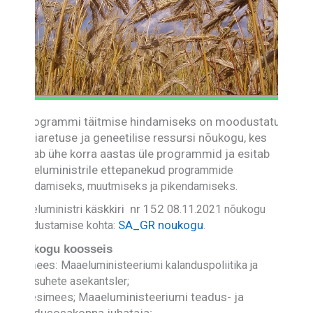
Programmi täitmise hindamiseks on moodustatud
sordiaretuse ja geneetilise ressursi nõukogu, kes
vaatab ühe korra aastas üle programmid ja esitab
maaeluministrile ettepanekud
programmide
täiendamiseks, muutmiseks ja pikendamiseks.
käskkiri nr 152
Maaeluministri
08.11.2021 nõukogu
SA_GR noukogu
moodustamise kohta:
.
Nõukogu koosseis
Esimees:
Maaeluministeeriumi kalanduspoliitika ja
välissuhete asekantsler;
aaeluministeeriumi teadus- ja
Aseesimees; M
arendusosakonna juhataja;