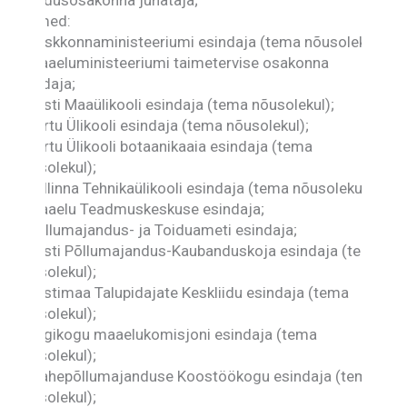
Liikmed:
– Keskkonnaministeeriumi esindaja (tema nõusolekul);
– Maaeluministeeriumi taimetervise osakonna
esindaja;
– Eesti Maaülikooli esindaja (tema nõusolekul);
– Tartu Ülikooli esindaja (tema nõusolekul);
– Tartu Ülikooli botaanikaaia esindaja (tema
nõusolekul);
– Tallinna Tehnikaülikooli esindaja (tema nõusolekul);
– Maaelu Teadmuskeskuse esindaja;
– Põllumajandus- ja Toiduameti esindaja;
– Eesti Põllumajandus-Kaubanduskoja esindaja (tema
nõusolekul);
– Eestimaa Talupidajate Keskliidu esindaja (tema
nõusolekul);
– Riigikogu maaelukomisjoni esindaja (tema
nõusolekul);
– Mahepõllumajanduse Koostöökogu esindaja (tema
nõusolekul);