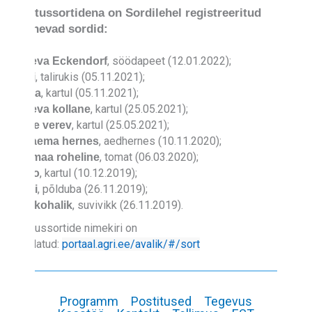
Säilitussortidena on Sordilehel registreeritud
järgnevad sordid:
, söödapeet (12.01.2022);
Jõgeva Eckendorf
, talirukis (05.11.2021);
Tulvi
, kartul (05.11.2021);
Endla
, kartul (25.05.2021);
Jõgeva kollane
, kartul (25.05.2021);
Väike verev
, aedhernes (10.11.2020);
Vanaema hernes
, tomat (06.03.2020);
Hiiumaa roheline
, kartul (10.12.2019);
Ando
, põlduba (26.11.2019);
Helbi
, suvivikk (26.11.2019).
Rae kohalik
Säilitussortide nimekiri on
avaldatud:
portaal.agri.ee/avalik/#/sort
Programm
Postitused
Tegevus